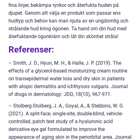
fina linjer, bekämpa rynkor och återfukta huden på
djupet. Genom att välja en produkt som passar ens
hudtyp och behov kan man njuta av en ungdomlig och
strålande hud kring ögonen. Ta hand om din hud med
återfuktande ögonkräm och låt din skönhet stråla!
Referenser:
– Smith, J. D., Hyun, M. H., & Halle, J. P. (2019). The
effects of a glycerol-based moisturizing cream routine
on transepidermal water loss and dry skin in patients
with atopic dermatitis and ichthyosis vulgaris. Journal
of drugs in dermatology: JDD, 18(10), 967-971.
– Stolberg-Stolberg, J. A., Goyal, A., & Stebbins, W. G.
(2021). A split-face, single-site, double-blind, vehicle-
controlled, patch test study of a hyaluronic acid
derivative eye gel formulated to improve the
appearance of aging skin in the periorbital area. Journal