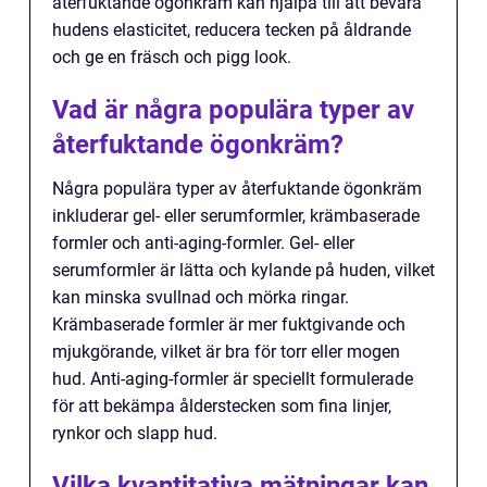
återfuktande ögonkräm kan hjälpa till att bevara
hudens elasticitet, reducera tecken på åldrande
och ge en fräsch och pigg look.
Vad är några populära typer av
återfuktande ögonkräm?
Några populära typer av återfuktande ögonkräm
inkluderar gel- eller serumformler, krämbaserade
formler och anti-aging-formler. Gel- eller
serumformler är lätta och kylande på huden, vilket
kan minska svullnad och mörka ringar.
Krämbaserade formler är mer fuktgivande och
mjukgörande, vilket är bra för torr eller mogen
hud. Anti-aging-formler är speciellt formulerade
för att bekämpa ålderstecken som fina linjer,
rynkor och slapp hud.
Vilka kvantitativa mätningar kan