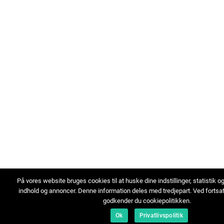
På vores website bruges cookies til at huske dine indstillinger, statistik o
indhold og annoncer. Denne information deles med tredjepart. Ved fortsa
godkender du cookiepolitikken.
Ok
Privatlivspolitik