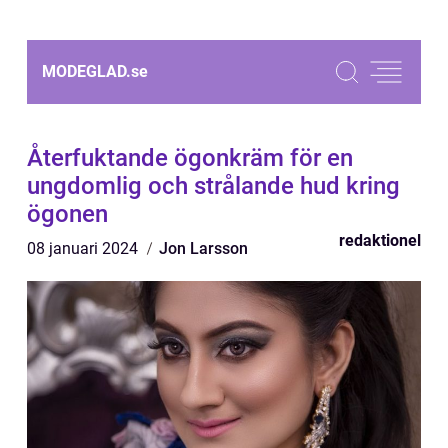
MODEGLAD.
se
Återfuktande ögonkräm för en
ungdomlig och strålande hud kring
ögonen
redaktionel
08 januari 2024
Jon Larsson