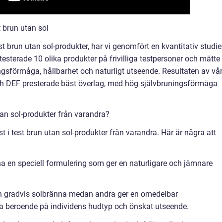
 brun utan sol
t brun utan sol-produkter, har vi genomfört en kvantitativ studie
 testerade 10 olika produkter på frivilliga testpersoner och mätte
ngsförmåga, hållbarhet och naturligt utseende. Resultaten av vå
ch DEF presterade bäst överlag, med hög självbruningsförmåga
 utan sol-produkter från varandra?
äst i test brun utan sol-produkter från varandra. Här är några att
ha en speciell formulering som ger en naturligare och jämnare
 en gradvis solbränna medan andra ger en omedelbar
ra beroende på individens hudtyp och önskat utseende.