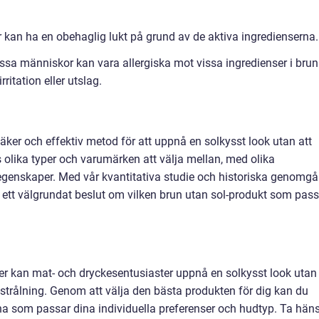
r kan ha en obehaglig lukt på grund av de aktiva ingredienserna.
 Vissa människor kan vara allergiska mot vissa ingredienser i brun
irritation eller utslag.
säker och effektiv metod för att uppnå en solkysst look utan att
ns olika typer och varumärken att välja mellan, med olika
segenskaper. Med vår kvantitativa studie och historiska genomg
a ett välgrundat beslut om vilken brun utan sol-produkt som pass
ter kan mat- och dryckesentusiaster uppnå en solkysst look utan
-strålning. Genom att välja den bästa produkten för dig kan du
nna som passar dina individuella preferenser och hudtyp. Ta hän