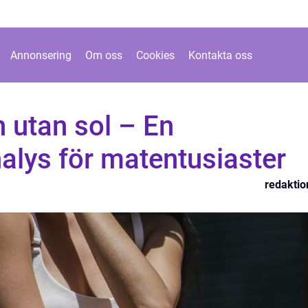
Annonsering
Om oss
Cookies
Kontakta oss
n utan sol – En
alys för matentusiaster
redaktio