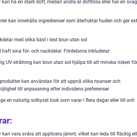
r kan ha en stark doft, medan andra är doftlösa eller har en svag
er kan innehålla ingredienser som återfuktar huden och ger ex
delar med olika bäst i test brun utan sol
ol haft sina för- och nackdelar. Fördelarna inkluderar:
g UV-strålning kan brun utan sol hjälpa till att minska risken fö
-produkter kan användas för att uppnå olika nyanser och
öjlighet till anpassning efter individens preferenser.
e en naturlig solkysst look som varar i flera dagar eller till och
rar:
 kan vara svåra att applicera jämnt, vilket kan leda till fläckig ell