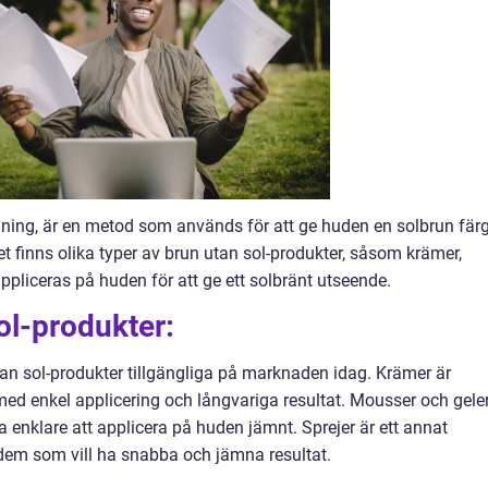
nning, är en metod som används för att ge huden en solbrun fär
Det finns olika typer av brun utan sol-produkter, såsom krämer,
ppliceras på huden för att ge ett solbränt utseende.
ol-produkter:
tan sol-produkter tillgängliga på marknaden idag. Krämer är
med enkel applicering och långvariga resultat. Mousser och gele
a enklare att applicera på huden jämnt. Sprejer är ett annat
r dem som vill ha snabba och jämna resultat.