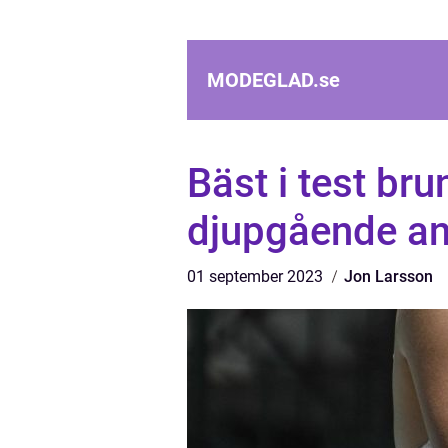
MODEGLAD.
se
Bäst i test bru
djupgående an
01 september 2023
Jon Larsson