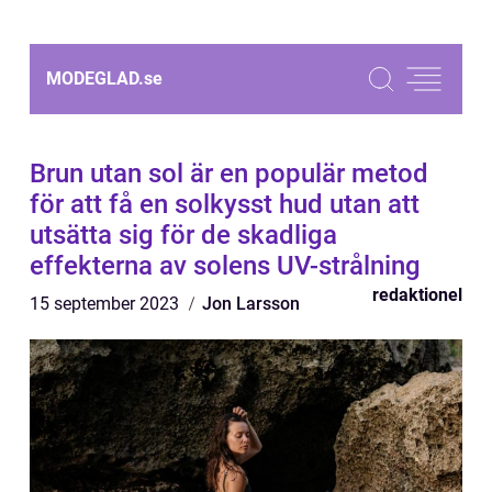
MODEGLAD.
se
Brun utan sol är en populär metod
för att få en solkysst hud utan att
utsätta sig för de skadliga
effekterna av solens UV-strålning
redaktionel
15 september 2023
Jon Larsson