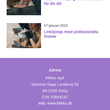
för din stil
07 januari 2025
Linköpings mest professionella
frisörer
Adress
web:
www.klikko.dk