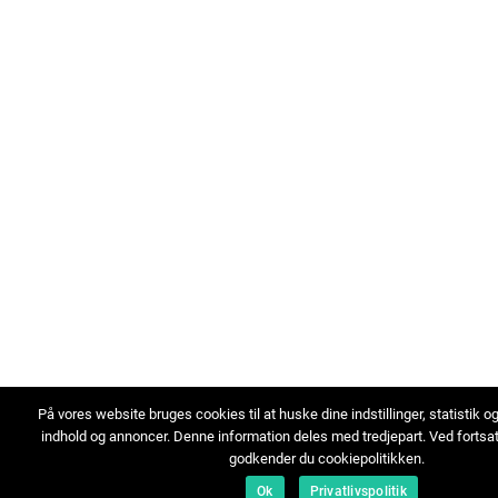
På vores website bruges cookies til at huske dine indstillinger, statistik o
indhold og annoncer. Denne information deles med tredjepart. Ved fortsa
godkender du cookiepolitikken.
Ok
Privatlivspolitik