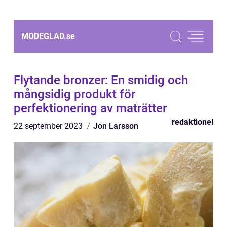
MODEGLAD.
se
Flytande bronzer: En smidig och
mångsidig produkt för
perfektionering av maträtter
redaktionel
22 september 2023
Jon Larsson