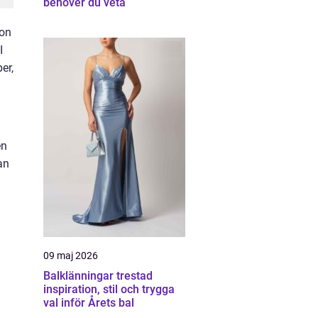
behöver du veta
ion
I
er,
en
an
09 maj 2026
Balklänningar trestad
inspiration, stil och trygga
val inför Årets bal