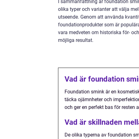
I sammanfattning är foundation smin
olika typer och varianter att välja me
utseende. Genom att använda kvantita
foundationprodukter som är populära
vara medveten om historiska för- och
möjliga resultat.
Vad är foundation smin
Foundation smink är en kosmetis
täcka ojämnheter och imperfektioner
och ger en perfekt bas för resten
Vad är skillnaden mel
De olika typerna av foundation smin