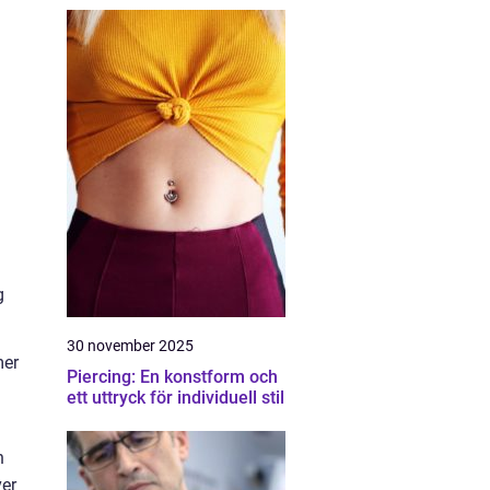
a
g
30 november 2025
mer
Piercing: En konstform och
ett uttryck för individuell stil
n
ver