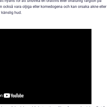
ätt nyans för att undvika en orättvis eller onaturlig färgton på
n också vara oljiga eller komedogena och kan orsaka akne eller
 känslig hud.