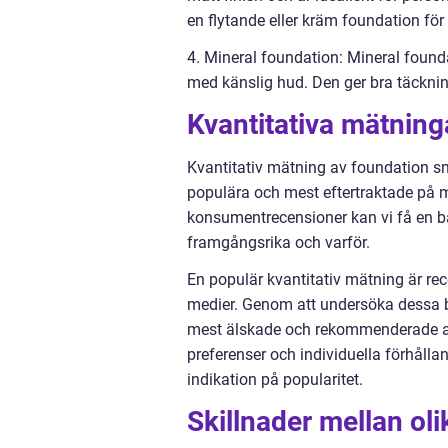
en flytande eller kräm foundation för 
4. Mineral foundation: Mineral founda
med känslig hud. Den ger bra täcknin
Kvantitativa mätnin
Kvantitativ mätning av foundation sm
populära och mest eftertraktade på 
konsumentrecensioner kan vi få en bä
framgångsrika och varför.
En populär kvantitativ mätning är r
medier. Genom att undersöka dessa be
mest älskade och rekommenderade av 
preferenser och individuella förhåll
indikation på popularitet.
Skillnader mellan ol