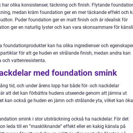
 har olika konsistenser, täckning och finish. Flytande foundatio
täckning, medan kräm foundation ger en mer täckande effekt och 
dton. Puder foundation ger en matt finish och är idealisk för
tion ger en naturlig lyster och kan vara skonsammare för känsl
lika foundationprodukter kan ha olika ingredienser och egenskaper
 partiklar för att ge huden en strålande finish, medan andra kan
a och vattenresistenta.
 nackdelar med foundation smink
ång tid, och under årens lopp har både för- och nackdelar
är att det kan förbättra hudens utseende genom att jämna ut
et kan också ge huden en jämn och strålande yta, vilket kan öka
dation smink i stor utsträckning också ha nackdelar. För det
on leda till en ”maskliknande” effekt eller en kakig känsla på