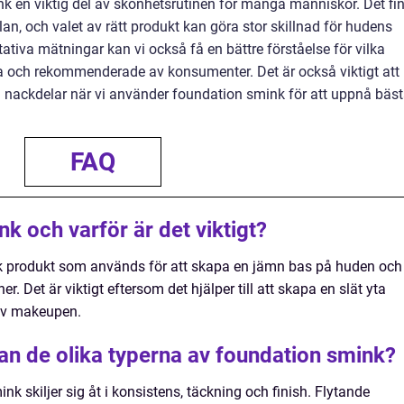
k en viktig del av skönhetsrutinen för många människor. Det fi
llan, och valet av rätt produkt kan göra stor skillnad för hudens
tiva mätningar kan vi också få en bättre förståelse för vilka
 och rekommenderade av konsumenter. Det är också viktigt att
 nackdelar när vi använder foundation smink för att uppnå bäs
FAQ
k och varför är det viktigt?
k produkt som används för att skapa en jämn bas på huden och
. Det är viktigt eftersom det hjälper till att skapa en slät yta
 av makeupen.
lan de olika typerna av foundation smink?
k skiljer sig åt i konsistens, täckning och finish. Flytande