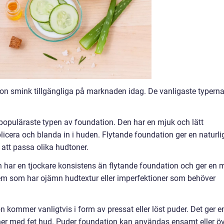
tion smink tillgängliga på marknaden idag. De vanligaste typern
 populäraste typen av foundation. Den har en mjuk och lätt
licera och blanda in i huden. Flytande foundation ger en naturli
 att passa olika hudtoner.
 har en tjockare konsistens än flytande foundation och ger en 
dem som har ojämn hudtextur eller imperfektioner som behöver
 kommer vanligtvis i form av pressat eller löst puder. Det ger e
soner med fet hud. Puder foundation kan användas ensamt eller ö