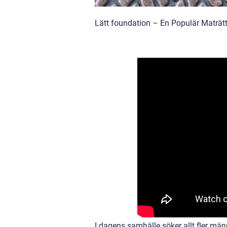
Lätt foundation – En Populär Maträtt
I dagens samhälle söker allt fler mä