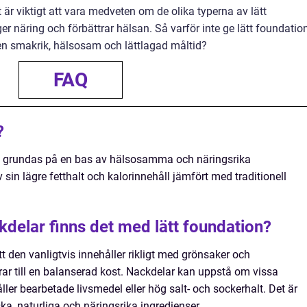
 är viktigt att vara medveten om de olika typerna av lätt
er näring och förbättrar hälsan. Så varför inte ge lätt foundatio
 en smakrik, hälsosam och lättlagad måltid?
FAQ
?
m grundas på en bas av hälsosamma och näringsrika
sin lägre fetthalt och kalorinnehåll jämfört med traditionell
kdelar finns det med lätt foundation?
tt den vanligtvis innehåller rikligt med grönsaker och
idrar till en balanserad kost. Nackdelar kan uppstå om vissa
ller bearbetade livsmedel eller hög salt- och sockerhalt. Det är
rska, naturliga och näringsrika ingredienser.