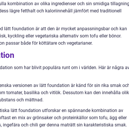
lla kombination av olika ingredienser och sin smidiga tillagning
dess lägre fetthalt och kaloriinnehåll jämfört med traditionell
d lätt foundation är att den är mycket anpassningsbar och kan
isk, kyckling eller vegetariska alternativ som tofu eller bönor.
tion passar både för köttätare och vegetarianer.
tion
undation som har blivit populära runt om i världen. Här är några a
lienska versionen av lätt foundation är känd för sin rika smak oc
m tomater, basilika och vitlök. Dessutom kan den innehålla oli
 substans och mättnad.
atiska lätt foundation utforskar en spännande kombination av
ftast en mix av grönsaker och proteinkällor som tofu, ägg eller
 ingefära och chili ger denna maträtt sin karakteristiska smak.