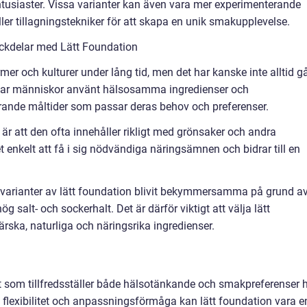
ntusiaster. Vissa varianter kan även vara mer experimenterande
er tillagningstekniker för att skapa en unik smakupplevelse.
ckdelar med Lätt Foundation
rmer och kulturer under lång tid, men det har kanske inte alltid gå
har människor använt hälsosamma ingredienser och
ärande måltider som passar deras behov och preferenser.
är att den ofta innehåller rikligt med grönsaker och andra
 enkelt att få i sig nödvändiga näringsämnen och bidrar till en
 varianter av lätt foundation blivit bekymmersamma på grund a
g salt- och sockerhalt. Det är därför viktigt att välja lätt
rska, naturliga och näringsrika ingredienser.
t som tillfredsställer både hälsotänkande och smakpreferenser 
 flexibilitet och anpassningsförmåga kan lätt foundation vara e