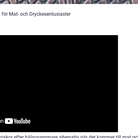
 för Mat- och Dryckesentusiaster
nniskor efter hälsosammare alternativ när det kommer till mat oc