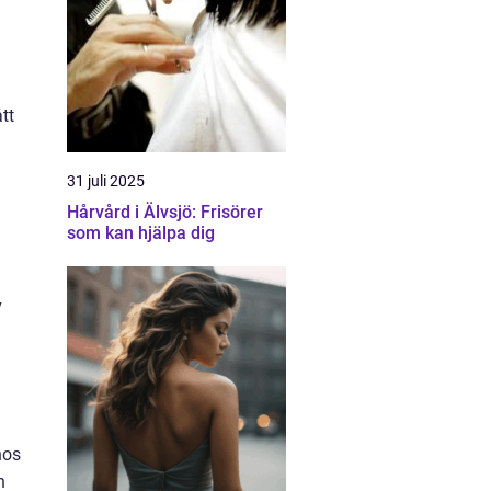
tt
31 juli 2025
Hårvård i Älvsjö: Frisörer
som kan hjälpa dig
v
hos
n