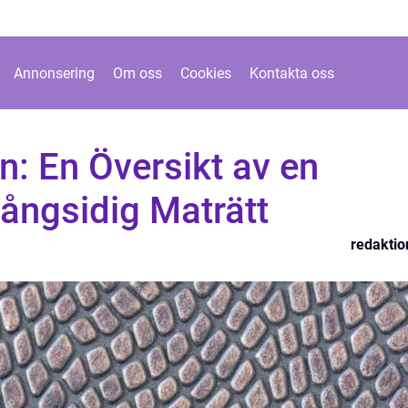
Annonsering
Om oss
Cookies
Kontakta oss
n: En Översikt av en
ångsidig Maträtt
redaktio