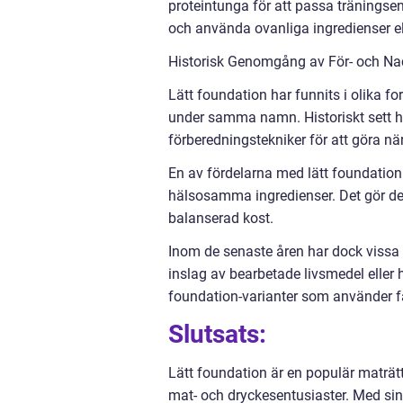
proteintunga för att passa träningse
och använda ovanliga ingredienser ell
Historisk Genomgång av För- och Na
Lätt foundation har funnits i olika fo
under samma namn. Historiskt sett 
förberedningstekniker för att göra n
En av fördelarna med lätt foundation 
hälsosamma ingredienser. Det gör det
balanserad kost.
Inom de senaste åren har dock vissa
inslag av bearbetade livsmedel eller hö
foundation-varianter som använder fä
Slutsats:
Lätt foundation är en populär maträt
mat- och dryckesentusiaster. Med sin