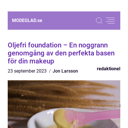
MODEGLAD.
se
Oljefri foundation – En noggrann
genomgång av den perfekta basen
för din makeup
redaktionel
23 september 2023
Jon Larsson