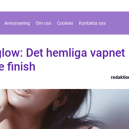
Annonsering
Om oss
Cookies
Kontakta oss
glow: Det hemliga vapnet
e finish
redaktio