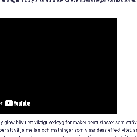
ör ens egen hudtyp för att undvika eventuella negativa reaktioner.
 glow blivit ett viktigt verktyg för makeupentusiaster som sträv
per att välja mellan och mätningar som visar dess effektivitet, ä