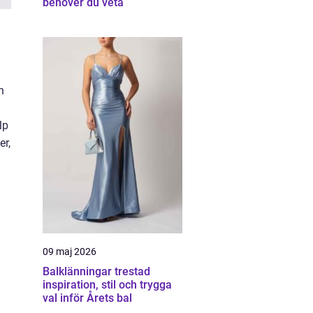
behöver du veta
n
lp
er,
09 maj 2026
Balklänningar trestad
inspiration, stil och trygga
val inför Årets bal