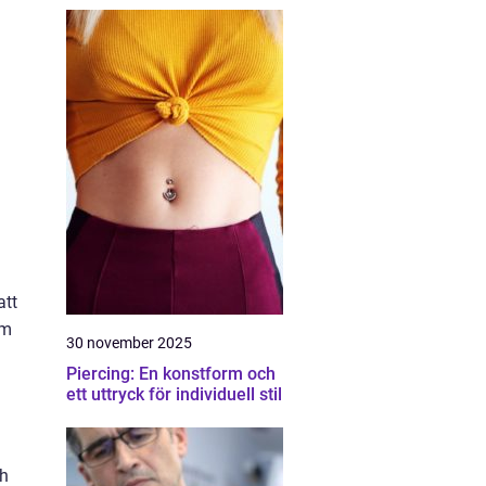
att
om
30 november 2025
Piercing: En konstform och
ett uttryck för individuell stil
ch