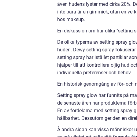
även hudens lyster med cirka 20%. De
inte bara är en gimmick, utan en verk
hos makeup.
En diskussion om hur olika ”setting s
De olika typerna av setting spray glo
huden. Dewy setting spray fokuserar p
setting spray har istället partiklar s
hjälper till att kontrollera oljig hud 
individuella preferenser och behov.
En historisk genomgång av för- och n
Setting spray glow har funnits på mar
de senaste åren har produkterna förbä
En av fördelarna med setting spray gl
hållbarhet. Dessutom ger den en dire
Å andra sidan kan vissa människor upp