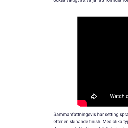
också viktigt att välja rätt formula f
Sammanfattningsvis har setting spray
efter en skinande finish. Med olika ty