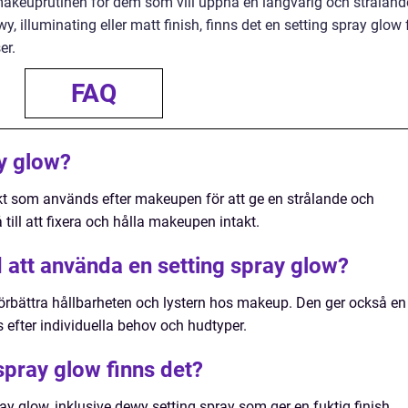
makeuprutinen för dem som vill uppnå en långvarig och stråland
 illuminating eller matt finish, finns det en setting spray glow 
er.
FAQ
ay glow?
kt som används efter makeupen för att ge en strålande och
 till att fixera och hålla makeupen intakt.
 att använda en setting spray glow?
t förbättra hållbarheten och lystern hos makeup. Den ger också en
 efter individuella behov och hudtyper.
 spray glow finns det?
ray glow, inklusive dewy setting spray som ger en fuktig finish,