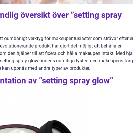
dlig översikt över ”setting spray
ett oumbärligt verktyg för makeupentusiaster som strävar efter e
evolutionerande produkt har gjort det möjligt att behålla en
om den hjälper till att fixera och hålla makeupen intakt. Med hjä
 setting spray glow hudens naturliga lyster med makeupens färg
nte kan uppnås med andra typer av produkter.
tation av ”setting spray glow”