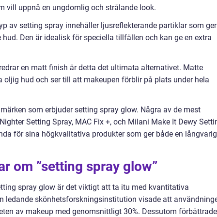
som vill uppnå en ungdomlig och strålande look.
yp av setting spray innehåller ljusreflekterande partiklar som ger
hud. Den är idealisk för speciella tillfällen och kan ge en extra
edrar en matt finish är detta det ultimata alternativet. Matte
era oljig hud och ser till att makeupen förblir på plats under hela
märken som erbjuder setting spray glow. Några av de mest
Nighter Setting Spray, MAC Fix +, och Milani Make It Dewy Setti
nda för sina högkvalitativa produkter som ger både en långvarig
ar om ”setting spray glow”
tting spray glow är det viktigt att ta itu med kvantitativa
n ledande skönhetsforskningsinstitution visade att användning
rheten av makeup med genomsnittligt 30%. Dessutom förbättrad