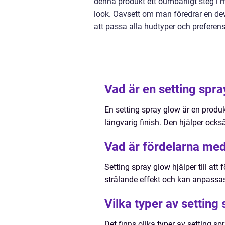
denna produkt ett oumbärligt steg i 
look. Oavsett om man föredrar en dewy,
att passa alla hudtyper och preferens
Vad är en setting spr
En setting spray glow är en produ
långvarig finish. Den hjälper också
Vad är fördelarna med
Setting spray glow hjälper till at
strålande effekt och kan anpassas
Vilka typer av setting
Det finns olika typer av setting sp