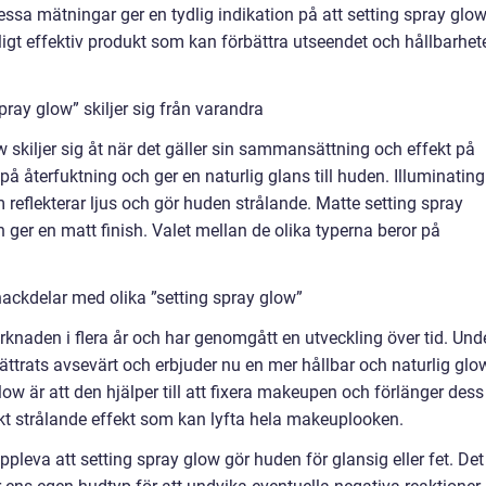
ssa mätningar ger en tydlig indikation på att setting spray glo
ligt effektiv produkt som kan förbättra utseendet och hållbarhet
pray glow” skiljer sig från varandra
w skiljer sig åt när det gäller sin sammansättning och effekt på
å återfuktning och ger en naturlig glans till huden. Illuminating
om reflekterar ljus och gör huden strålande. Matte setting spray
och ger en matt finish. Valet mellan de olika typerna beror på
ackdelar med olika ”setting spray glow”
knaden i flera år och har genomgått en utveckling över tid. Und
ttrats avsevärt och erbjuder nu en mer hållbar och naturlig glo
ow är att den hjälper till att fixera makeupen och förlänger dess
kt strålande effekt som kan lyfta hela makeuplooken.
leva att setting spray glow gör huden för glansig eller fet. Det