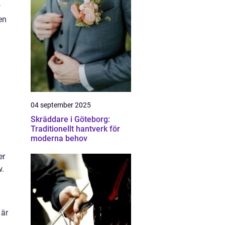
w
en
04 september 2025
Skräddare i Göteborg:
Traditionellt hantverk för
moderna behov
er
w.
 är