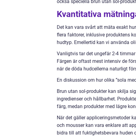
också speciella brun utan sol-produkt
Kvantitativa mätning
Det kan vara svårt att mäta exakt hur
flera faktorer, inklusive produktens 
hudtyp. Emellertid kan vi använda ol
Vanligtvis tar det ungefär 2-4 timma
Färgen är oftast mest intensiv de för
när de döda hudcellerna naturligt för
En diskussion om hur olika ”sola med 
Brun utan sol-produkter kan skilja si
ingredienser och hållbarhet. Produkt
färg, medan produkter med lägre konc
När det gäller appliceringsmetoder k
och mousser kan vara enklare att app
bidra till att fuktighetsbevara huden