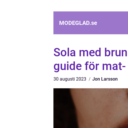
MODEGLAD.
se
Sola med brun 
guide för mat-
30 augusti 2023
Jon Larsson