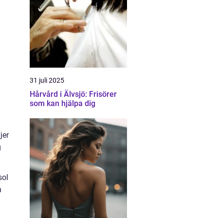
31 juli 2025
Hårvård i Älvsjö: Frisörer
som kan hjälpa dig
jer
g
sol
h