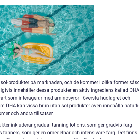
an sol-produkter på marknaden, och de kommer i olika former så
igtvis innehåller dessa produkter en aktiv ingrediens kallad DH
art som interagerar med aminosyror i översta hudlagret och
om DHA kan vissa brun utan sol-produkter även innehålla naturl
omer och andra tillsatser.
kter inkluderar gradual tanning lotions, som ger gradvis färg
s tanners, som ger en omedelbar och intensivare färg. Det finns