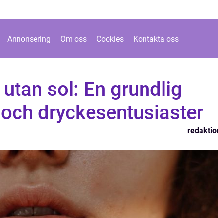
Annonsering
Om oss
Cookies
Kontakta oss
utan sol: En grundlig
 och dryckesentusiaster
redaktio