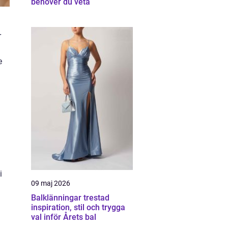
behöver du veta
r
e
i
09 maj 2026
Balklänningar trestad
inspiration, stil och trygga
val inför Årets bal