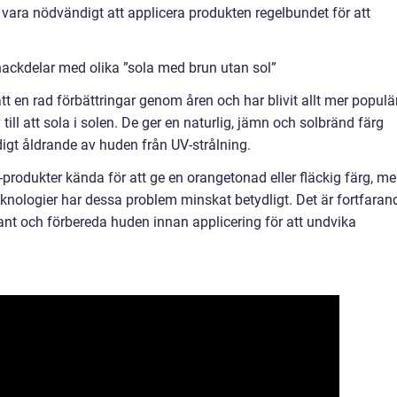
 vara nödvändigt att applicera produkten regelbundet för att
nackdelar med olika ”sola med brun utan sol”
t en rad förbättringar genom åren och har blivit allt mer populä
 till att sola i solen. De ger en naturlig, jämn och solbränd färg
idigt åldrande av huden från UV-strålning.
-produkter kända för att ge en orangetonad eller fläckig färg, m
knologier har dessa problem minskat betydligt. Det är fortfaran
grant och förbereda huden innan applicering för att undvika