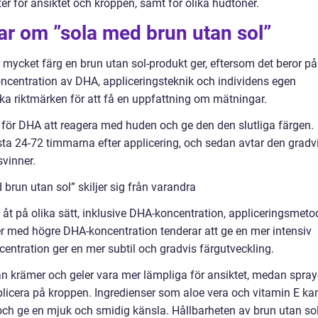
er för ansiktet och kroppen, samt för olika hudtoner.
ar om ”sola med brun utan sol”
 mycket färg en brun utan sol-produkt ger, eftersom det beror på
koncentration av DHA, appliceringsteknik och individens egen
ika riktmärken för att få en uppfattning om mätningar.
r för DHA att reagera med huden och ge den den slutliga färgen.
sta 24-72 timmarna efter applicering, och sedan avtar den gradv
svinner.
brun utan sol” skiljer sig från varandra
g åt på olika sätt, inklusive DHA-koncentration, appliceringsmeto
er med högre DHA-koncentration tenderar att ge en mer intensiv
entration ger en mer subtil och gradvis färgutveckling.
an krämer och geler vara mer lämpliga för ansiktet, medan spray
licera på kroppen. Ingredienser som aloe vera och vitamin E ka
 och ge en mjuk och smidig känsla. Hållbarheten av brun utan sol