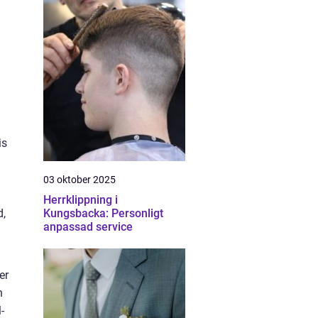
is
03 oktober 2025
Herrklippning i
d,
Kungsbacka: Personligt
anpassad service
er
n
-