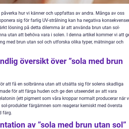
 påverka hur vi känner och uppfattas av andra. Många av oss
ponera sig för farlig UV-strålning kan ha negativa konsekvense
rkt lösning på detta dilemma är att använda brun utan sol-
na utan att behöva vara i solen. I denna artikel kommer vi att g
ing med brun utan sol och utforska olika typer, mätningar och
ndlig översikt över ”sola med brun
r att få en solbränna utan att utsätta sig för solens skadliga
ormade för att färga huden och ge den utseendet av att vara
melatonin (ett pigment som våra kroppar normalt producerar när v
tan sol-produkter färgämnen som reagerar kemiskt med översta
 färg.
tation av ”sola med brun utan sol”