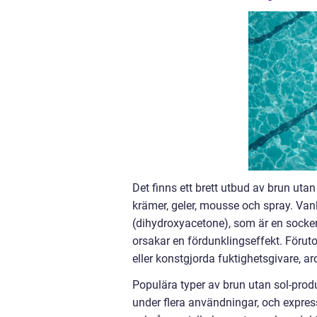
Det finns ett brett utbud av brun ut
krämer, geler, mousse och spray. Vanl
(dihydroxyacetone), som är en socker
orsakar en fördunklingseffekt. Förut
eller konstgjorda fuktighetsgivare, ar
Populära typer av brun utan sol-produ
under flera användningar, och expres