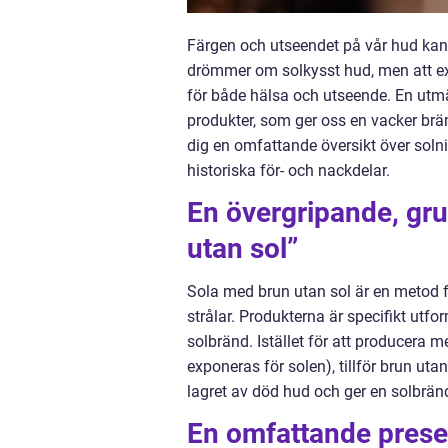
Färgen och utseendet på vår hud kan
drömmer om solkysst hud, men att ex
för både hälsa och utseende. En utmä
produkter, som ger oss en vacker brän
dig en omfattande översikt över soln
historiska för- och nackdelar.
En övergripande, gru
utan sol”
Sola med brun utan sol är en metod fö
strålar. Produkterna är specifikt utf
solbränd. Istället för att producera 
exponeras för solen), tillför brun u
lagret av död hud och ger en solbränd
En omfattande presen