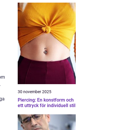
som
A
30 november 2025
iga
Piercing: En konstform och
ett uttryck för individuell stil