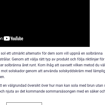
 sol ett utmärkt alternativ för dem som vill uppnå en solbränna
trålar. Genom att välja rätt typ av produkt och följa riktlinjer för
er solbränna året runt. Kom ihåg att oavsett vilken metod du väl
n hud mot solskador genom att använda solskyddskräm med lämpli
en.
tt en välgrundad översikt över hur man kan sola med brun utan 
va och njuta av det kommande sommarsäsongen med en säker oc